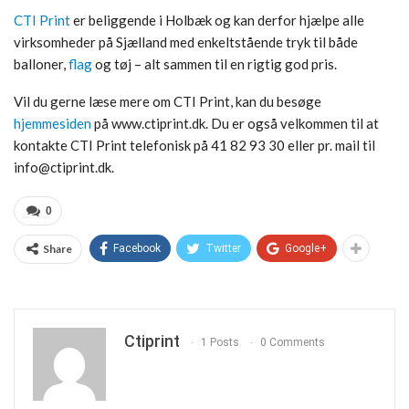
CTI Print
er beliggende i Holbæk og kan derfor hjælpe alle
virksomheder på Sjælland med enkeltstående tryk til både
balloner,
flag
og tøj – alt sammen til en rigtig god pris.
Vil du gerne læse mere om CTI Print, kan du besøge
hjemmesiden
på www.ctiprint.dk. Du er også velkommen til at
kontakte CTI Print telefonisk på 41 82 93 30 eller pr. mail til
info@ctiprint.dk.
0
Share
Facebook
Twitter
Google+
Ctiprint
1 Posts
0 Comments