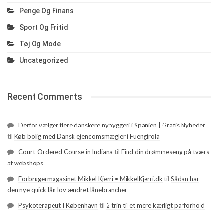
Penge Og Finans
Sport Og Fritid
Tøj Og Mode
Uncategorized
Recent Comments
Derfor vælger flere danskere nybyggeri i Spanien | Gratis Nyheder
til
Køb bolig med Dansk ejendomsmægler i Fuengirola
Court-Ordered Course in Indiana
til
Find din drømmeseng på tværs
af webshops
Forbrugermagasinet Mikkel Kjerri • MikkelKjerri.dk
til
Sådan har
den nye quick lån lov ændret lånebranchen
Psykoterapeut I København
til
2 trin til et mere kærligt parforhold