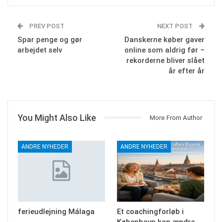
PREV POST
NEXT POST
Spar penge og gør
Danskerne køber gaver
arbejdet selv
online som aldrig før –
rekorderne bliver slået
år efter år
You Might Also Like
More From Author
ANDRE NYHEDER
ANDRE NYHEDER
ferieudlejning Málaga
Et coachingforløb i