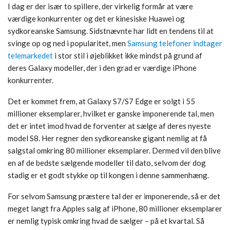
I dag er der især to spillere, der virkelig formår at være
værdige konkurrenter og det er kinesiske Huawei og
sydkoreanske Samsung. Sidstnævnte har lidt en tendens til at
svinge op og ned i popularitet, men
Samsung telefoner indtager
telemarkedet
i stor stil i øjeblikket ikke mindst på grund af
deres Galaxy modeller, der i den grad er værdige iPhone
konkurrenter.
Det er kommet frem, at Galaxy S7/S7 Edge er solgt i 55
millioner eksemplarer, hvilket er ganske imponerende tal, men
det er intet imod hvad de forventer at sælge af deres nyeste
model S8. Her regner den sydkoreanske gigant nemlig at få
salgstal omkring 80 millioner eksemplarer. Dermed vil den blive
en af de bedste sælgende modeller til dato, selvom der dog
stadig er et godt stykke op til kongen i denne sammenhæng.
For selvom Samsung præstere tal der er imponerende, så er det
meget langt fra Apples salg af iPhone, 80 millioner eksemplarer
er nemlig typisk omkring hvad de sælger – på et kvartal. Så