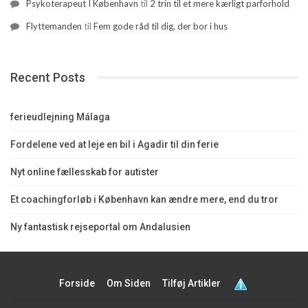
Psykoterapeut I København
til
2 trin til et mere kærligt parforhold
Flyttemanden
til
Fem gode råd til dig, der bor i hus
Recent Posts
ferieudlejning Málaga
Fordelene ved at leje en bil i Agadir til din ferie
Nyt online fællesskab for autister
Et coachingforløb i København kan ændre mere, end du tror
Ny fantastisk rejseportal om Andalusien
Forside
Om Siden
Tilføj Artikler