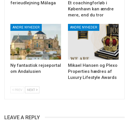
ferieudlejning Málaga
Et coachingforløb i
København kan ændre
mere, end du tror
ANDRE NYHEDER
ANDRE NYHEDER
Ny fantastisk rejseportal
Mikael Hansen og Plexo
om Andalusien
Properties hædres af
Luxury Lifestyle Awards
PREV
NEXT
LEAVE A REPLY