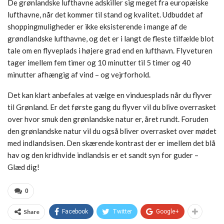
De grønlandske lufthavne adskiller sig meget fra europæiske
lufthavne, når det kommer til stand og kvalitet. Udbuddet af
shoppingmuligheder er ikke eksisterende i mange af de
grøndlandske lufthavne, og det er i langt de fleste tilfælde blot
tale om en flyveplads i højere grad end en lufthavn. Flyveturen
tager imellem fem timer og 10 minutter til 5 timer og 40
minutter afhængig af vind – og vejrforhold.
Det kan klart anbefales at vælge en vinduesplads når du flyver
til Grønland. Er det første gang du flyver vil du blive overrasket
over hvor smuk den grønlandske natur er, året rundt. Foruden
den grønlandske natur vil du også bliver overrasket over mødet
med indlandsisen. Den skærende kontrast der er imellem det blå
hav og den kridhvide indlandsis er et sandt syn for guder –
Glæd dig!
0
Share
Facebook
Twitter
Google+