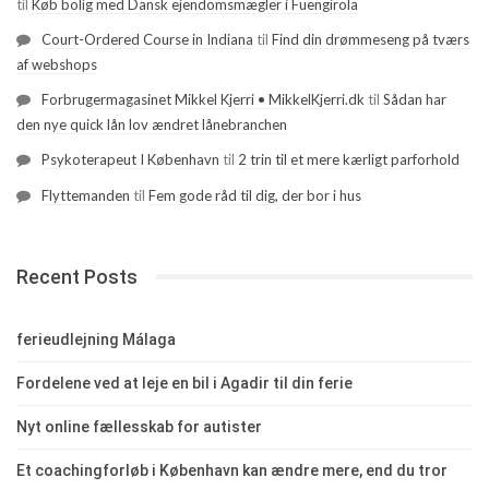
til
Køb bolig med Dansk ejendomsmægler i Fuengirola
Court-Ordered Course in Indiana
til
Find din drømmeseng på tværs
af webshops
Forbrugermagasinet Mikkel Kjerri • MikkelKjerri.dk
til
Sådan har
den nye quick lån lov ændret lånebranchen
Psykoterapeut I København
til
2 trin til et mere kærligt parforhold
Flyttemanden
til
Fem gode råd til dig, der bor i hus
Recent Posts
ferieudlejning Málaga
Fordelene ved at leje en bil i Agadir til din ferie
Nyt online fællesskab for autister
Et coachingforløb i København kan ændre mere, end du tror