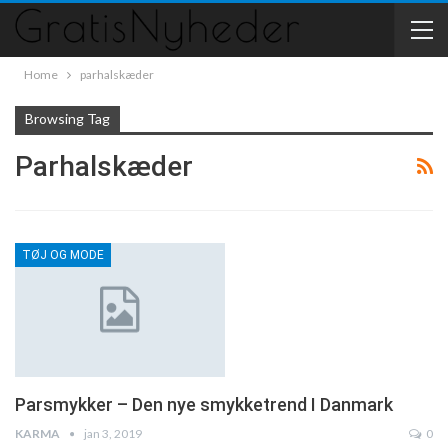
Home
parhalskæder
Browsing Tag
Parhalskæder
TØJ OG MODE
Parsmykker – Den nye smykketrend I Danmark
KARMA
jan 3, 2019
0