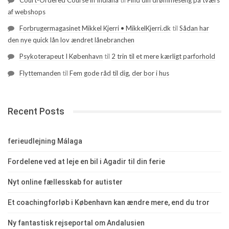
Court-Ordered Course in Indiana
til
Find din drømmeseng på tværs
af webshops
Forbrugermagasinet Mikkel Kjerri • MikkelKjerri.dk
til
Sådan har
den nye quick lån lov ændret lånebranchen
Psykoterapeut I København
til
2 trin til et mere kærligt parforhold
Flyttemanden
til
Fem gode råd til dig, der bor i hus
Recent Posts
ferieudlejning Málaga
Fordelene ved at leje en bil i Agadir til din ferie
Nyt online fællesskab for autister
Et coachingforløb i København kan ændre mere, end du tror
Ny fantastisk rejseportal om Andalusien