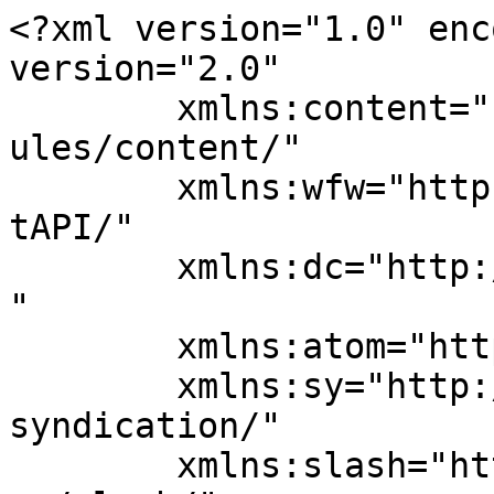
<?xml version="1.0" enc
version="2.0"

	xmlns:content="http://purl.org/rss/1.0/mod
ules/content/"

	xmlns:wfw="http://wellformedweb.org/Commen
tAPI/"

	xmlns:dc="http://purl.org/dc/elements/1.1/
"

	xmlns:atom="http://www.w3.org/2005/Atom"

	xmlns:sy="http://purl.org/rss/1.0/modules/
syndication/"

	xmlns:slash="http://purl.org/rss/1.0/modul