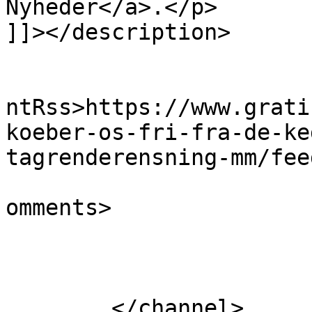
Nyheder</a>.</p>

]]></description>

					<wf
ntRss>https://www.grati
koeber-os-fri-fra-de-ke
tagrenderensning-mm/fee
			<slash:comments>0</slash
omments>

			</item>
	</channel>
