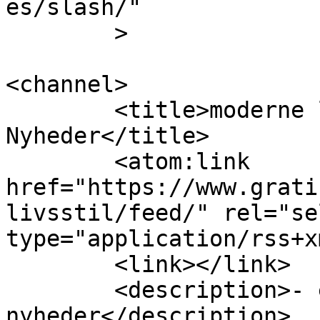
es/slash/"

	>

<channel>

	<title>moderne livsstil Archives | Gratis 
Nyheder</title>

	<atom:link 
href="https://www.grati
livsstil/feed/" rel="sel
type="application/rss+x
	<link></link>

	<description>- en online verden af gratis 
nyheder</description>
