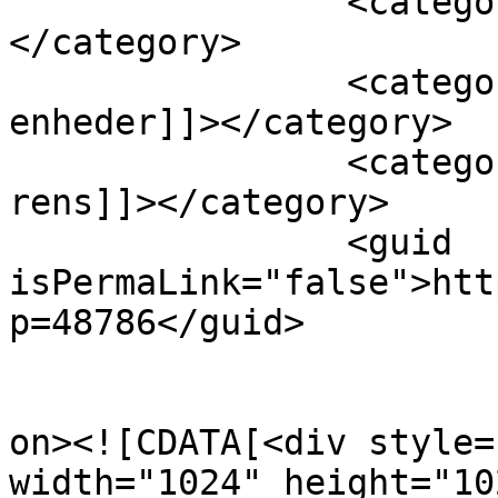
		<category><![CDATA[smart home]]>
</category>

		<category><![CDATA[smarte 
enheder]]></category>

		<category><![CDATA[tagrende 
rens]]></category>

		<guid 
isPermaLink="false">htt
p=48786</guid>

					<de
on><![CDATA[<div style=
width="1024" height="102