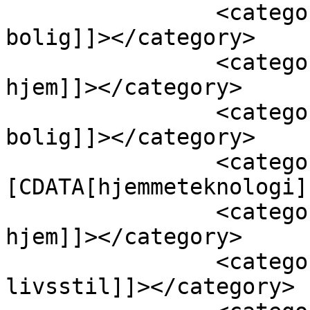
		<category><![CDATA[automatiseret 
bolig]]></category>

		<category><![CDATA[digitalt 
hjem]]></category>

		<category><![CDATA[futuristisk 
bolig]]></category>

		<category><!
[CDATA[hjemmeteknologi]
		<category><![CDATA[intelligent 
hjem]]></category>

		<category><![CDATA[moderne 
livsstil]]></category>
