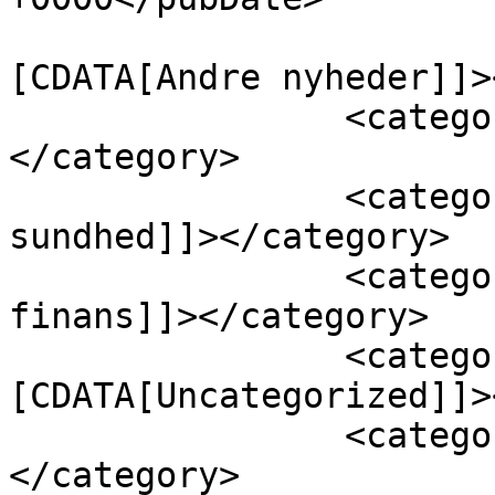
				<catego
[CDATA[Andre nyheder]]>
		<category><![CDATA[Bolig]]>
</category>

		<category><![CDATA[Krop og 
sundhed]]></category>

		<category><![CDATA[Penge og 
finans]]></category>

		<category><!
[CDATA[Uncategorized]]>
		<category><![CDATA[AI hjem]]>
</category>
