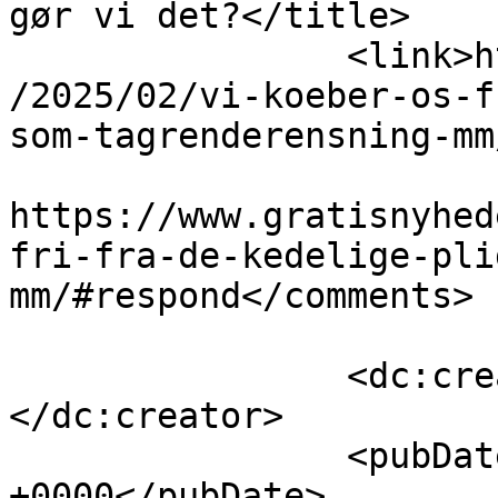
gør vi det?</title>

		<link>https://www.gratisnyheder.dk
/2025/02/vi-koeber-os-f
som-tagrenderensning-mm
					<co
https://www.gratisnyhed
fri-fra-de-kedelige-pli
mm/#respond</comments>

		<dc:creator><![CDATA[Michall]]>
</dc:creator>

		<pubDate>Thu, 20 Feb 2025 07:51:00 
+0000</pubDate>
