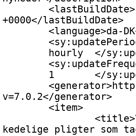
	<lastBuildDate>Fri, 21 Feb 2025 18:02:21 
+0000</lastBuildDate>

	<language>da-DK</language>

	<sy:updatePeriod>

	hourly	</sy:updatePeriod>

	<sy:updateFrequency>

	1	</sy:updateFrequency>

	<generator>https://wordpress.org/?
v=7.0.2</generator>

	<item>

		<title>Vi køber os fri fra de 
kedelige pligter som ta