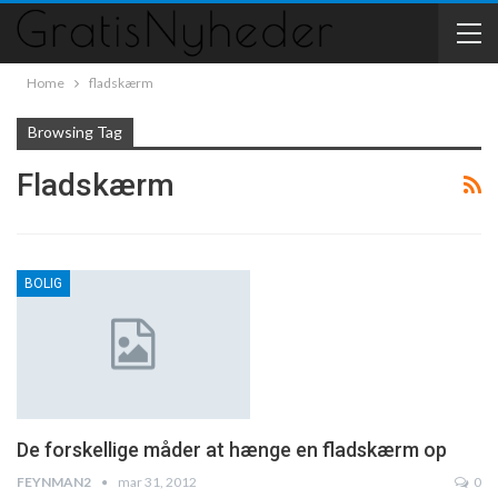
Home
fladskærm
Browsing Tag
Fladskærm
BOLIG
De forskellige måder at hænge en fladskærm op
FEYNMAN2
mar 31, 2012
0