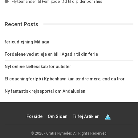
Flyttemanden
til
Fem gode råd til dig, der bor i hus
Recent Posts
ferieudlejning Málaga
Fordelene ved at leje en bil i Agadir til din ferie
Nyt online fællesskab for autister
Et coachingforløb i København kan ændre mere, end du tror
Ny fantastisk rejseportal om Andalusien
Forside
Om Siden
Tilføj Artikler
© 2026 - Gratis Nyheder. All Rights Reserved.