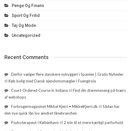
Penge Og Finans
Sport Og Fritid
Tøj Og Mode
Uncategorized
Recent Comments
Derfor vælger flere danskere nybyggeri i Spanien | Gratis Nyheder
til
Køb bolig med Dansk ejendomsmægler i Fuengirola
Court-Ordered Course in Indiana
til
Find din drømmeseng på tværs
af webshops
Forbrugermagasinet Mikkel Kjerri • MikkelKjerri.dk
til
Sådan har
den nye quick lån lov ændret lånebranchen
Psykoterapeut I København
til
2 trin til et mere kærligt parforhold