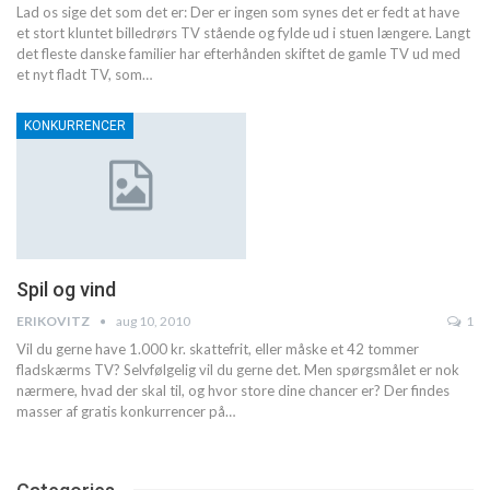
Lad os sige det som det er: Der er ingen som synes det er fedt at have
et stort kluntet billedrørs TV stående og fylde ud i stuen længere. Langt
det fleste danske familier har efterhånden skiftet de gamle TV ud med
et nyt fladt TV, som…
KONKURRENCER
Spil og vind
ERIKOVITZ
aug 10, 2010
1
Vil du gerne have 1.000 kr. skattefrit, eller måske et 42 tommer
fladskærms TV? Selvfølgelig vil du gerne det. Men spørgsmålet er nok
nærmere, hvad der skal til, og hvor store dine chancer er? Der findes
masser af gratis konkurrencer på…